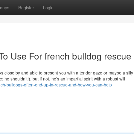
oups
Register
Login
To Use For french bulldog rescue
ys close by and able to present you with a tender gaze or maybe a silly
 he shouldn’t!), but if not, he’s an impartial spirit with a robust will
ench-bulldogs-often-end-up-in-rescue-and-how-you-can-help