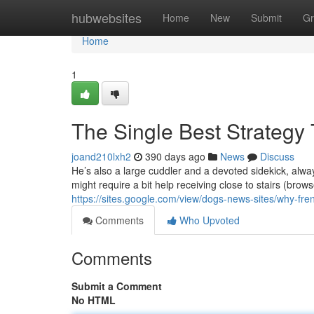
Home
hubwebsites
Home
New
Submit
Gr
Home
1
The Single Best Strategy 
joand210lxh2
390 days ago
News
Discuss
He’s also a large cuddler and a devoted sidekick, alwa
might require a bit help receiving close to stairs (browse:
https://sites.google.com/view/dogs-news-sites/why-fr
Comments
Who Upvoted
Comments
Submit a Comment
No HTML