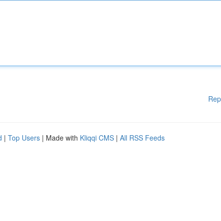
Rep
d
|
Top Users
| Made with
Kliqqi CMS
|
All RSS Feeds