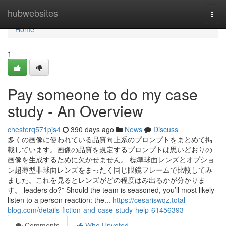
Home
hubwebsites
Togg
navi
Home
1
Pay someone to do my case
study - An Overview
chesterq571pjs4
390 days ago
News
Discuss
多くの画像に使われている品質向上系のプロンプトをまとめて掲
載しています。画像の品質を規定するプロンプトは思いどおりの
画像を生成するために欠かせません。 標準球面レンズとオプショ
ン超薄型非球面レンズをまったく同じ眼鏡フレームで比較してみ
ました。これを見るとレンズがどの程度はみ出るかが分かりま
す。 leaders do?” Should the team is seasoned, you’ll most likely
listen to a person reaction: the...
https://cesariswqz.total-
blog.com/details-fiction-and-case-study-help-61456393
Comments
Who Upvoted