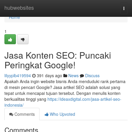
Home
hubwebsites
Togg
navi
Home
1
Jasa Konten SEO: Puncaki
Peringkat Google!
lilyyplb419594
391 days ago
News
Discuss
Apakah Anda ingin website bisnis Anda menduduki rank pertama
di mesin pencari Google? Jasa artikel SEO adalah solusi yang
tepat untuk mencapai tujuan tersebut. Dengan menulis konten
berkualitas tinggi yang
https://ideaxdigital.com/jasa-artikel-seo-
indonesia/
Comments
Who Upvoted
Comments