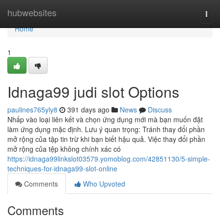
Home
hubwebsites
Togg
navi
Home
1
Idnaga99 judi slot Options
paulines765yly8
391 days ago
News
Discuss
Nhấp vào loại liên kết và chọn ứng dụng mới mà bạn muốn đặt
làm ứng dụng mặc định. Lưu ý quan trọng: Tránh thay đổi phần
mở rộng của tập tin trừ khi bạn biết hậu quả. Việc thay đổi phần
mở rộng của tệp không chính xác có
https://idnaga99linkslot03579.yomoblog.com/42851130/5-simple-
techniques-for-idnaga99-slot-online
Comments
Who Upvoted
Comments