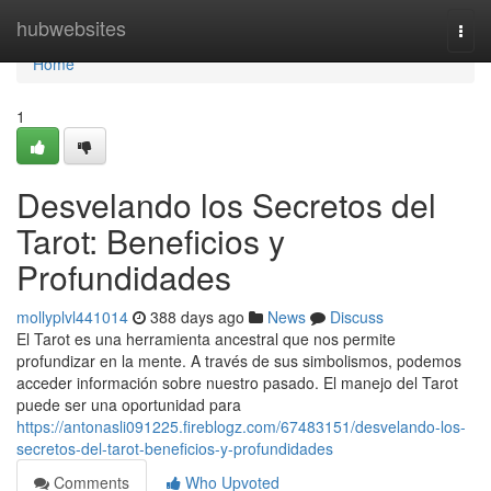
Home
hubwebsites
Togg
navi
Home
1
Desvelando los Secretos del
Tarot: Beneficios y
Profundidades
mollyplvl441014
388 days ago
News
Discuss
El Tarot es una herramienta ancestral que nos permite
profundizar en la mente. A través de sus simbolismos, podemos
acceder información sobre nuestro pasado. El manejo del Tarot
puede ser una oportunidad para
https://antonasli091225.fireblogz.com/67483151/desvelando-los-
secretos-del-tarot-beneficios-y-profundidades
Comments
Who Upvoted