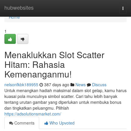
Home
hubwebsites
Togg
navi
Home
1
Menaklukkan Slot Scatter
Hitam: Rahasia
Kemenanganmu!
nelsonfkbk189955
387 days ago
News
Discuss
Untuk menangkan hadiah maksimal dalam slot gelap, kamu harus
kuasai pola munculnya simbol scatter. Cari tahu lebih banyak
tentang urutan gambar yang diperlukan untuk membuka bonus
dan tingkatkan peluangmu. Pilihlah
https://adsolutionsmarket.com/
Comments
Who Upvoted