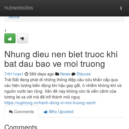
Home
hubwebsites
Togg
navi
Home
1
Nhung dieu nen biet truoc khi
bat dau bao ve moi truong
7r911cax1
389 days ago
News
Discuss
Trái Đất đang phát đi những thông điệp cầu cứu khẩn cấp qua
các hiện tượng biến động khí hậu gay gắt, ô nhiễm không khí và
nguồn nước lan rộng. Vấn đề này không còn là viễn cảnh của
tương lai xa vời mà đã trở thành mối nguy
https://vuphong.vn/hanh-dong-vi-moi-truong-xanh/
Comments
Who Upvoted
Comments