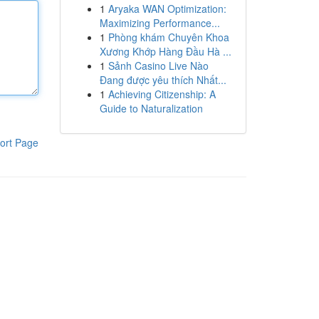
1
Aryaka WAN Optimization:
Maximizing Performance...
1
Phòng khám Chuyên Khoa
Xương Khớp Hàng Đầu Hà ...
1
Sảnh Casino Live Nào
Đang được yêu thích Nhất...
1
Achieving Citizenship: A
Guide to Naturalization
ort Page