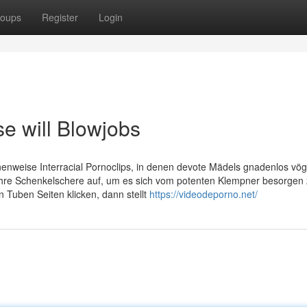
oups
Register
Login
 will Blowjobs
nnenweise Interracial Pornoclips, in denen devote Mädels gnadenlos vög
ihre Schenkelschere auf, um es sich vom potenten Klempner besorgen
 Tuben Seiten klicken, dann stellt
https://videodeporno.net/