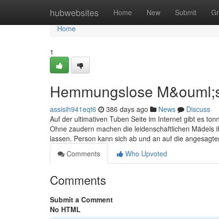
Home
hubwebsites
Home
New
Submit
Gr
Home
1
Hemmungslose M&ouml;se
assisih941eqt6
386 days ago
News
Discuss
Auf der ultimativen Tuben Seite im Internet gibt es to
Ohne zaudern machen die leidenschaftlichen Mädels 
lassen. Person kann sich ab und an auf die angesagten
Comments
Who Upvoted
Comments
Submit a Comment
No HTML