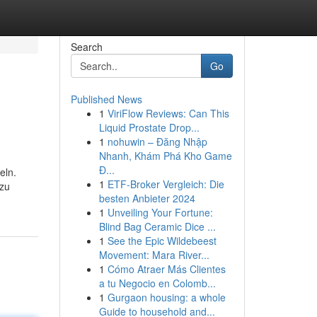
Search
Go
Published News
1
ViriFlow Reviews: Can This
Liquid Prostate Drop...
1
nohuwin – Đăng Nhập
Nhanh, Khám Phá Kho Game
Đ...
eln.
1
ETF-Broker Vergleich: Die
 zu
besten Anbieter 2024
1
Unveiling Your Fortune:
Blind Bag Ceramic Dice ...
1
See the Epic Wildebeest
Movement: Mara River...
1
Cómo Atraer Más Clientes
a tu Negocio en Colomb...
1
Gurgaon housing: a whole
Guide to household and...