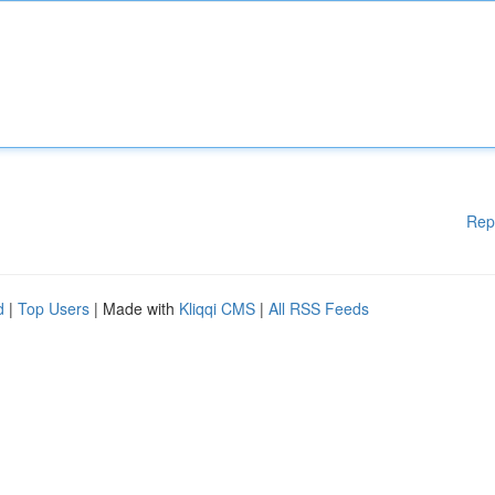
Rep
d
|
Top Users
| Made with
Kliqqi CMS
|
All RSS Feeds