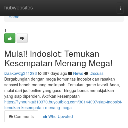
Home
hubwebsites
Togg
navi
Home
1
Mulai! Indoslot: Temukan
Kesempatan Menang Mega!
izaakbwzg341293
387 days ago
News
Discuss
Bergabunglah dengan mega komunitas Indoslot dan rasakan
sensasi heboh menang melimpah. Temukan game favorit Anda,
mulai dari judi online yang gacor hingga bonus menakjubkan
yang siap diperoleh. Aktifkan kesempatan
https://flynnuhka310370.buyoutblog.com/36144097/siap-indoslot-
temukan-kesempatan-menang-mega
Comments
Who Upvoted