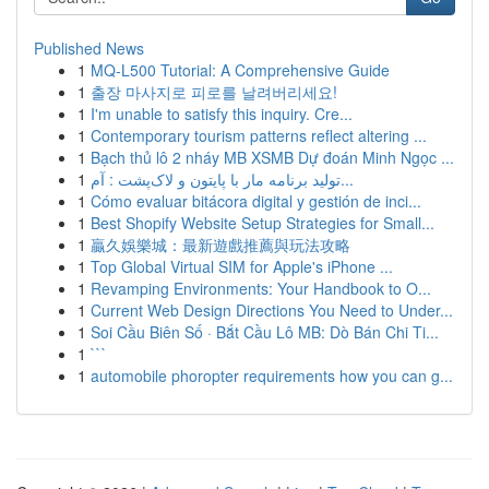
Published News
1
MQ-L500 Tutorial: A Comprehensive Guide
1
출장 마사지로 피로를 날려버리세요!
1
I'm unable to satisfy this inquiry. Cre...
1
Contemporary tourism patterns reflect altering ...
1
Bạch thủ lô 2 nháy MB XSMB Dự đoán Minh Ngọc ...
1
تولید برنامه مار با پایتون و لاک‌پشت : آم...
1
Cómo evaluar bitácora digital y gestión de inci...
1
Best Shopify Website Setup Strategies for Small...
1
贏久娛樂城：最新遊戲推薦與玩法攻略
1
Top Global Virtual SIM for Apple's iPhone ...
1
Revamping Environments: Your Handbook to O...
1
Current Web Design Directions You Need to Under...
1
Soi Cầu Biên Số · Bắt Cầu Lô MB: Dò Bán Chi Ti...
1
```
1
automobile phoropter requirements how you can g...