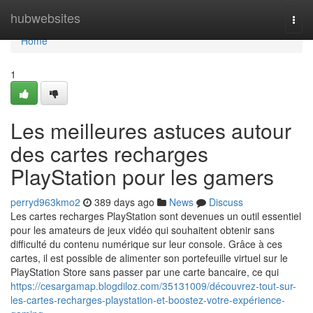
Home
hubwebsites
Togg
navi
Home
1
Les meilleures astuces autour
des cartes recharges
PlayStation pour les gamers
perryd963kmo2
389 days ago
News
Discuss
Les cartes recharges PlayStation sont devenues un outil essentiel
pour les amateurs de jeux vidéo qui souhaitent obtenir sans
difficulté du contenu numérique sur leur console. Grâce à ces
cartes, il est possible de alimenter son portefeuille virtuel sur le
PlayStation Store sans passer par une carte bancaire, ce qui
https://cesargamap.blogdiloz.com/35131009/découvrez-tout-sur-
les-cartes-recharges-playstation-et-boostez-votre-expérience-