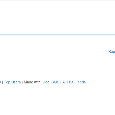
Rep
d
|
Top Users
| Made with
Kliqqi CMS
|
All RSS Feeds