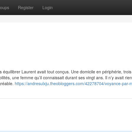
oups
Register
Login
s équilibrer Laurent avait tout conçus. Une domicile en périphérie, trois
tés, une femme qu’il connaissait durant ses vingt ans. Il n’y avait rie
agréable.
https://andresulxju.theobloggers.com/42278704/voyance-par-m