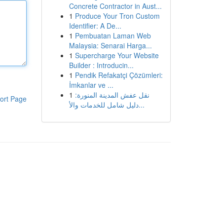
Concrete Contractor in Aust...
1
Produce Your Tron Custom
Identifier: A De...
1
Pembuatan Laman Web
Malaysia: Senarai Harga...
1
Supercharge Your Website
Builder : Introducin...
1
Pendik Refakatçi Çözümleri:
İmkanlar ve ...
1
نقل عفش المدينة المنورة:
ort Page
دليل شامل للخدمات والأ...