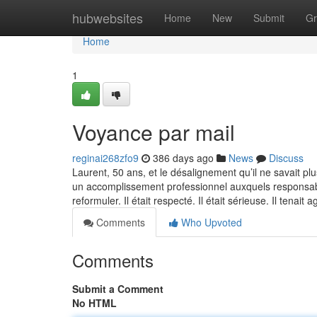
Home
hubwebsites
Home
New
Submit
Gr
Home
1
Voyance par mail
reginai268zfo9
386 days ago
News
Discuss
Laurent, 50 ans, et le désalignement qu’il ne savait plu
un accomplissement professionnel auxquels responsabili
reformuler. Il était respecté. Il était sérieuse. Il tenait 
Comments
Who Upvoted
Comments
Submit a Comment
No HTML