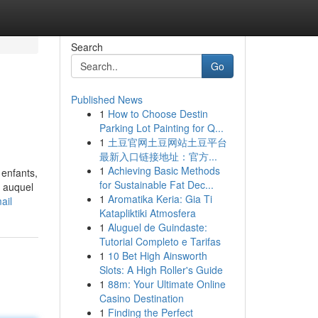
Search
Go
Published News
1
How to Choose Destin
Parking Lot Painting for Q...
1
土豆官网土豆网站土豆平台
最新入口链接地址：官方...
1
Achieving Basic Methods
 enfants,
for Sustainable Fat Dec...
n auquel
1
Aromatika Keria: Gia Ti
ail
Katapliktiki Atmosfera
1
Aluguel de Guindaste:
Tutorial Completo e Tarifas
1
10 Bet High Ainsworth
Slots: A High Roller's Guide
1
88m: Your Ultimate Online
Casino Destination
1
Finding the Perfect