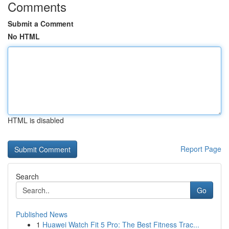
Comments
Submit a Comment
No HTML
HTML is disabled
Report Page
Search
Go
Published News
1
Huawei Watch Fit 5 Pro: The Best Fitness Trac...