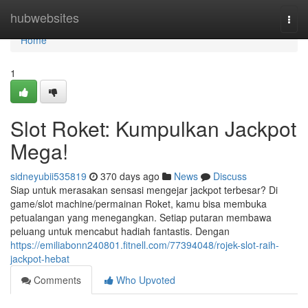
Home
hubwebsites
Togg
navi
Home
1
Slot Roket: Kumpulkan Jackpot
Mega!
sidneyubii535819
370 days ago
News
Discuss
Siap untuk merasakan sensasi mengejar jackpot terbesar? Di
game/slot machine/permainan Roket, kamu bisa membuka
petualangan yang menegangkan. Setiap putaran membawa
peluang untuk mencabut hadiah fantastis. Dengan
https://emiliabonn240801.fitnell.com/77394048/rojek-slot-raih-
jackpot-hebat
Comments
Who Upvoted