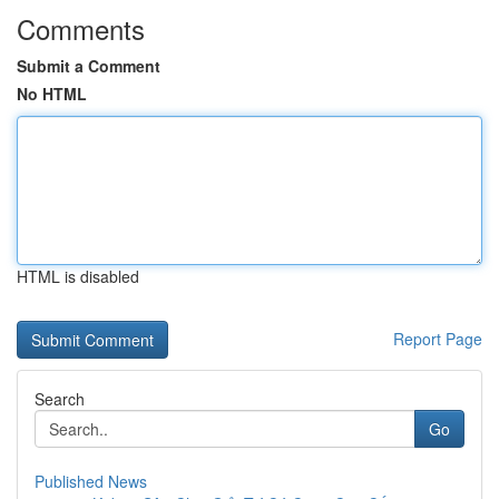
Comments
Submit a Comment
No HTML
HTML is disabled
Report Page
Search
Go
Published News