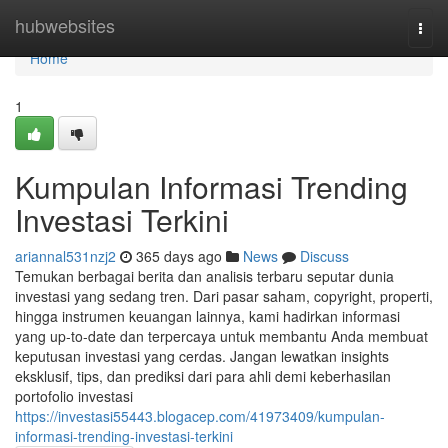
Home
hubwebsites
Togg
navi
Home
1
Kumpulan Informasi Trending
Investasi Terkini
ariannal531nzj2
365 days ago
News
Discuss
Temukan berbagai berita dan analisis terbaru seputar dunia
investasi yang sedang tren. Dari pasar saham, copyright, properti,
hingga instrumen keuangan lainnya, kami hadirkan informasi
yang up-to-date dan terpercaya untuk membantu Anda membuat
keputusan investasi yang cerdas. Jangan lewatkan insights
eksklusif, tips, dan prediksi dari para ahli demi keberhasilan
portofolio investasi
https://investasi55443.blogacep.com/41973409/kumpulan-
informasi-trending-investasi-terkini