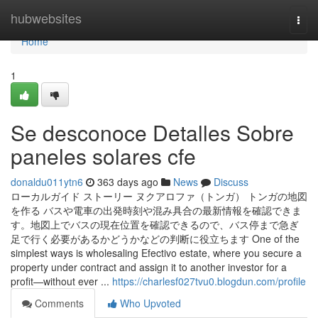
Home
hubwebsites
Togg
navi
Home
1
Se desconoce Detalles Sobre
paneles solares cfe
donaldu011ytn6
363 days ago
News
Discuss
ローカルガイド ストーリー ヌクアロファ（トンガ） トンガの地図
を作る バスや電車の出発時刻や混み具合の最新情報を確認できま
す。地図上でバスの現在位置を確認できるので、バス停まで急ぎ
足で行く必要があるかどうかなどの判断に役立ちます One of the
simplest ways is wholesaling Efectivo estate, where you secure a
property under contract and assign it to another investor for a
profit—without ever ...
https://charlesf027tvu0.blogdun.com/profile
Comments
Who Upvoted