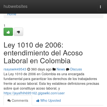
Home
hubwebsites
Togg
navi
Home
1
Ley 1010 de 2006:
entendimiento del Acoso
Laboral en Colombia
rsayswi449543
360 days ago
News
Discuss
La Ley 1010 de 2006 en Colombia es una encargada
fundamental para garantizar los derechos de los trabajadores
frente al acoso laboral. Esta ley establece definiciones precisas
sobre qué constituye acoso laboral, y
https://jayafhih695162.gigswiki.com/user
Comments
Who Upvoted