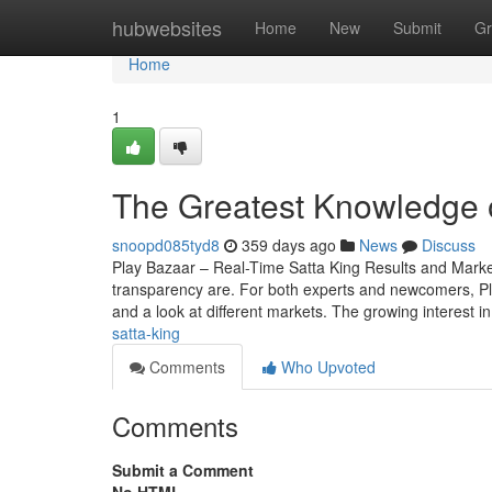
Home
hubwebsites
Home
New
Submit
Gr
Home
1
The Greatest Knowledge 
snoopd085tyd8
359 days ago
News
Discuss
Play Bazaar – Real-Time Satta King Results and Mark
transparency are. For both experts and newcomers, Play 
and a look at different markets. The growing interest i
satta-king
Comments
Who Upvoted
Comments
Submit a Comment