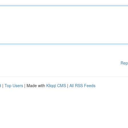
Rep
d
|
Top Users
| Made with
Kliqqi CMS
|
All RSS Feeds