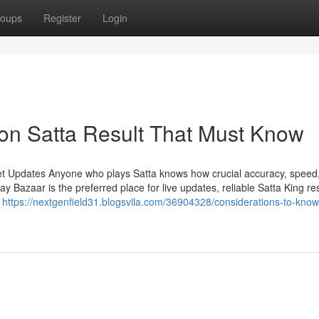
oups
Register
Login
on Satta Result That Must Know
et Updates Anyone who plays Satta knows how crucial accuracy, speed
Bazaar is the preferred place for live updates, reliable Satta King res
n
https://nextgenfield31.blogsvila.com/36904328/considerations-to-kno