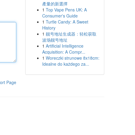
產量的新選擇
1
Top Vape Pens UK: A
Consumer's Guide
1
Turtle Candy: A Sweet
History
1
靓号地址生成器：轻松获取
波场靓号地址
1
Artificial Intelligence
Acquisition: A Compr...
1
Woreczki strunowe 8x18cm:
Idealne do każdego za...
ort Page