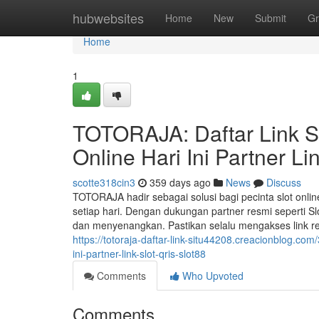
Home
hubwebsites
Home
New
Submit
Gr
Home
1
TOTORAJA: Daftar Link S
Online Hari Ini Partner Li
scotte318cin3
359 days ago
News
Discuss
TOTORAJA hadir sebagai solusi bagi pecinta slot onl
setiap hari. Dengan dukungan partner resmi seperti 
dan menyenangkan. Pastikan selalu mengakses link re
https://totoraja-daftar-link-situ44208.creacionblog.com
ini-partner-link-slot-qris-slot88
Comments
Who Upvoted
Comments