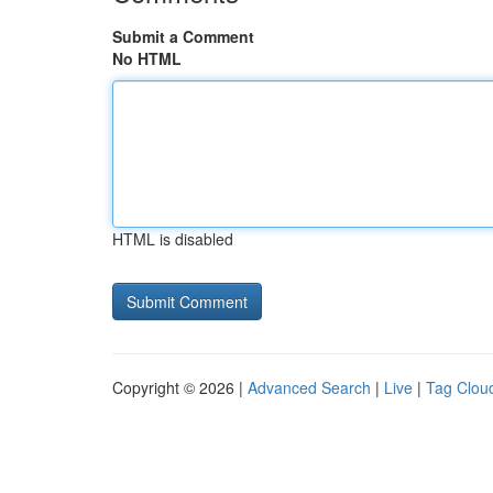
Submit a Comment
No HTML
HTML is disabled
Copyright © 2026 |
Advanced Search
|
Live
|
Tag Clou