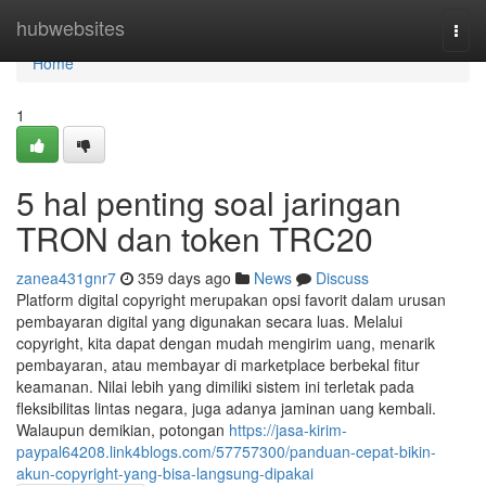
Home
hubwebsites
Togg
navi
Home
1
5 hal penting soal jaringan
TRON dan token TRC20
zanea431gnr7
359 days ago
News
Discuss
Platform digital copyright merupakan opsi favorit dalam urusan
pembayaran digital yang digunakan secara luas. Melalui
copyright, kita dapat dengan mudah mengirim uang, menarik
pembayaran, atau membayar di marketplace berbekal fitur
keamanan. Nilai lebih yang dimiliki sistem ini terletak pada
fleksibilitas lintas negara, juga adanya jaminan uang kembali.
Walaupun demikian, potongan
https://jasa-kirim-
paypal64208.link4blogs.com/57757300/panduan-cepat-bikin-
akun-copyright-yang-bisa-langsung-dipakai