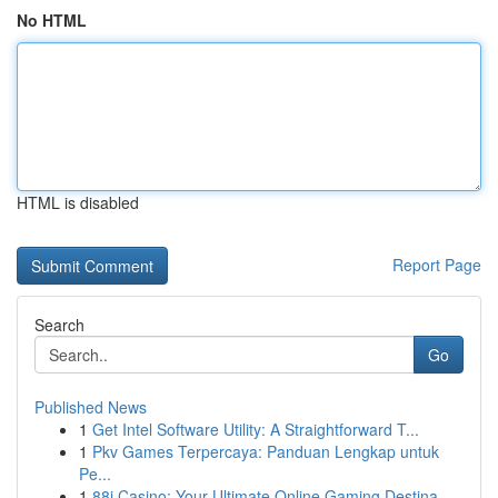
No HTML
HTML is disabled
Report Page
Search
Go
Published News
1
Get Intel Software Utility: A Straightforward T...
1
Pkv Games Terpercaya: Panduan Lengkap untuk
Pe...
1
88i Casino: Your Ultimate Online Gaming Destina...