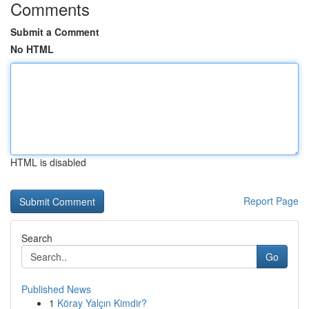
Comments
Submit a Comment
No HTML
HTML is disabled
Report Page
Search
Go
Published News
1
Köray Yalçın Kimdir?