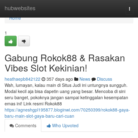
Home
hubwebsites
Togg
navi
Home
1
Gabung Rokok88 & Rasakan
Vibes Slot Kekinian!
heathaepb842122
357 days ago
News
Discuss
Wah, lumayan, kalau main di Situs Judi ini untungnya sungguh.
Modal kecil aja bisa dapetin uang yang besar. Mencoba di sini
seru banget, pokoknya jangan sampai ketinggalan kesempatan
emas ini! Link resmi Rokok88
https://agneshgpl195877.bloginwi.com/70250399/rokok88-gaya-
baru-main-slot-gaya-baru-cari-cuan
Comments
Who Upvoted