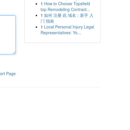
1
How to Choose Topsfield
top Remodeling Contract...
1
如何 注册 此 域名：新手 入
门 指南
1
Local Personal Injury Legal
Representatives: Yo...
ort Page