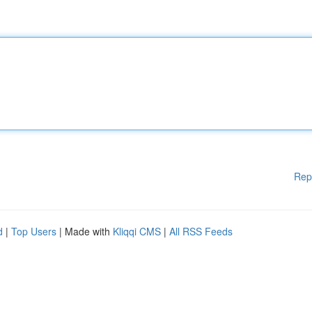
Rep
d
|
Top Users
| Made with
Kliqqi CMS
|
All RSS Feeds