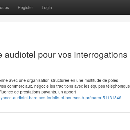
oups
Register
Login
 audiotel pour vos interrogations
ionne avec une organisation structurée en une multitude de pôles
ies commerciaux, négocie les traditions avec les équipes téléphonique
affluence de prestations payants. un apport
voyance-audiotel-baremes-forfaits-et-bourses-à-préparer-51131846