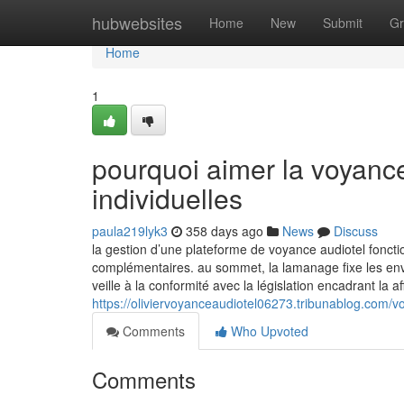
Home
hubwebsites
Home
New
Submit
Gr
Home
1
pourquoi aimer la voyance
individuelles
paula219lyk3
358 days ago
News
Discuss
la gestion d’une plateforme de voyance audiotel fonct
complémentaires. au sommet, la lamanage fixe les env
veille à la conformité avec la législation encadrant la 
https://oliviervoyanceaudiotel06273.tribunablog.com/
Comments
Who Upvoted
Comments