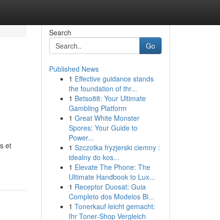
Search
Go
Published News
1
Effective guidance stands
the foundation of thr...
1
Betso88: Your Ultimate
Gambling Platform
1
Great White Monster
Spores: Your Guide to
Power...
s et
1
Szczotka fryzjerski ciemny :
idealny do kos...
1
Elevate The Phone: The
Ultimate Handbook to Lux...
1
Receptor Duosat: Guia
Completo dos Modelos Bl...
1
Tonerkauf leicht gemacht:
Ihr Toner-Shop Vergleich