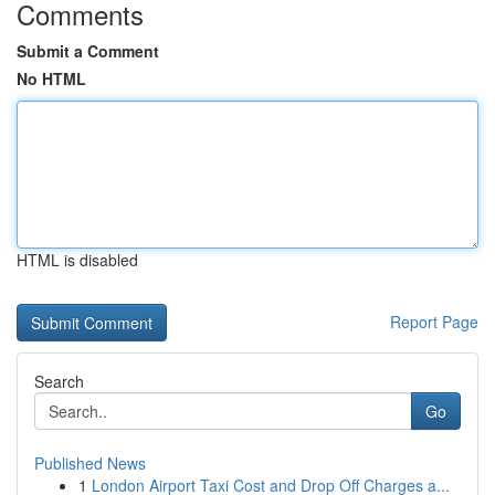
Comments
Submit a Comment
No HTML
HTML is disabled
Report Page
Search
Go
Published News
1
London Airport Taxi Cost and Drop Off Charges a...