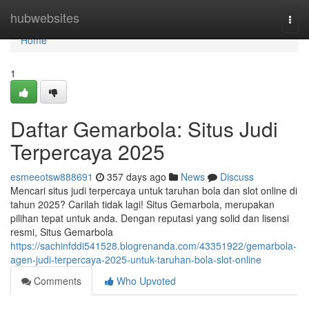
Home
hubwebsites
Togg
navi
Home
1
Daftar Gemarbola: Situs Judi
Terpercaya 2025
esmeeotsw888691
357 days ago
News
Discuss
Mencari situs judi terpercaya untuk taruhan bola dan slot online di
tahun 2025? Carilah tidak lagi! Situs Gemarbola, merupakan
pilihan tepat untuk anda. Dengan reputasi yang solid dan lisensi
resmi, Situs Gemarbola
https://sachinfddi541528.blogrenanda.com/43351922/gemarbola-
agen-judi-terpercaya-2025-untuk-taruhan-bola-slot-online
Comments
Who Upvoted