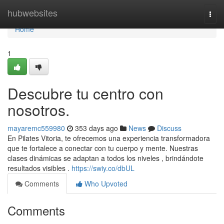
Home
hubwebsites
Togg
navi
Home
1
Descubre tu centro con
nosotros.
mayaremc559980
353 days ago
News
Discuss
En Pilates Vitoria, te ofrecemos una experiencia transformadora
que te fortalece a conectar con tu cuerpo y mente. Nuestras
clases dinámicas se adaptan a todos los niveles , brindándote
resultados visibles .
https://swiy.co/dbUL
Comments
Who Upvoted
Comments