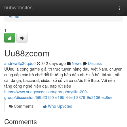
Home
hubwebsites
Togg
navi
Home
1
Uu88zccom
andrew3p30qdo0
342 days ago
News
Discuss
UU88 là cổng game giải trí trực tuyến hàng đầu Việt Nam, chuyên
cung cấp các trò chơi đổi thưởng hấp dẫn như: nổ hũ, tài xỉu, bắn
cá, đá gà, baccarat, sicbo, xổ số và cá cược thể thao. Với nền
tảng công nghệ hiện đại, nạp rút siêu
https://www.bridgescdc.com/group/mysite-200-
group/discussion/56b23150-e195-41ed-8879-9e2106fec8ee
Comments
Who Upvoted
Comments