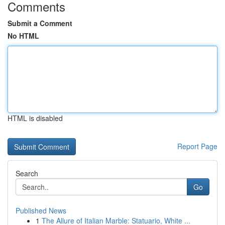
Comments
Submit a Comment
No HTML
HTML is disabled
Report Page
Search
Go
Published News
1
The Allure of Italian Marble: Statuario, White ...