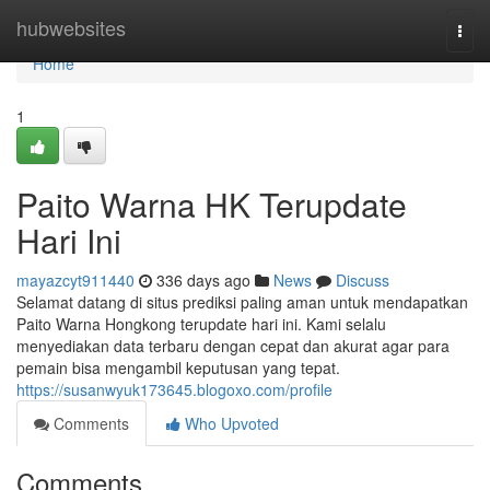
Home
hubwebsites
Togg
navi
Home
1
Paito Warna HK Terupdate
Hari Ini
mayazcyt911440
336 days ago
News
Discuss
Selamat datang di situs prediksi paling aman untuk mendapatkan
Paito Warna Hongkong terupdate hari ini. Kami selalu
menyediakan data terbaru dengan cepat dan akurat agar para
pemain bisa mengambil keputusan yang tepat.
https://susanwyuk173645.blogoxo.com/profile
Comments
Who Upvoted
Comments