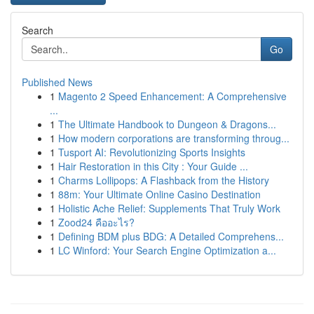
Search
Go
Published News
1
Magento 2 Speed Enhancement: A Comprehensive
...
1
The Ultimate Handbook to Dungeon & Dragons...
1
How modern corporations are transforming throug...
1
Tusport AI: Revolutionizing Sports Insights
1
Hair Restoration in this City : Your Guide ...
1
Charms Lollipops: A Flashback from the History
1
88m: Your Ultimate Online Casino Destination
1
Holistic Ache Relief: Supplements That Truly Work
1
Zood24 คืออะไร?
1
Defining BDM plus BDG: A Detailed Comprehens...
1
LC Winford: Your Search Engine Optimization a...