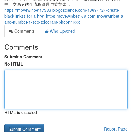
中、交易后的全流程管理与监督体...
https://movewinbet17383.blogoscience.com/43694724/create-
black-linkss-for-a-href-https-movewinbet168-com-movewinbet-a-
and-number-1-seo-telegram-pheonnixxx
Comments
Who Upvoted
Comments
Submit a Comment
No HTML
HTML is disabled
Report Page