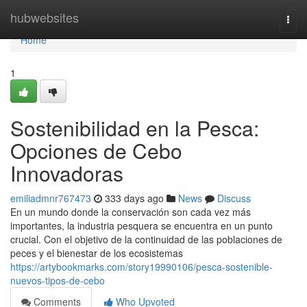
Home
hubwebsites
Togg
navi
Home
1
Sostenibilidad en la Pesca:
Opciones de Cebo
Innovadoras
emiliadmnr767473
333 days ago
News
Discuss
En un mundo donde la conservación son cada vez más
importantes, la industria pesquera se encuentra en un punto
crucial. Con el objetivo de la continuidad de las poblaciones de
peces y el bienestar de los ecosistemas
https://artybookmarks.com/story19990106/pesca-sostenible-
nuevos-tipos-de-cebo
Comments
Who Upvoted