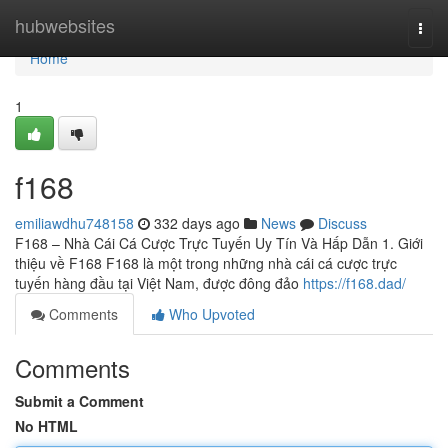
Home
hubwebsites
Togg
navi
Home
1
f168
emiliawdhu748158
332 days ago
News
Discuss
F168 – Nhà Cái Cá Cược Trực Tuyến Uy Tín Và Hấp Dẫn 1. Giới
thiệu về F168 F168 là một trong những nhà cái cá cược trực
tuyến hàng đầu tại Việt Nam, được đông đảo
https://f168.dad/
Comments
Who Upvoted
Comments
Submit a Comment
No HTML