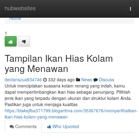
Home
hubwebsites
Togg
navi
Home
1
Tampilan Ikan Hias Kolam
yang Menawan
declanszua834746
332 days ago
News
Discuss
Untuk menciptakan suasana kolam renang yang indah, kamu
dapat mempertimbangkan ikan hias sebagai penunjang. Pilihlah
jenis ikan yang terpadu dengan ukuran dan struktur kolam Anda.
Pastikan juga untuk menjaga kualitas
https://blakejfba371799.blogaritma.com/35367676/memperlihatkan-
ikan-hias-kolam-yang-menawan
Comments
Who Upvoted