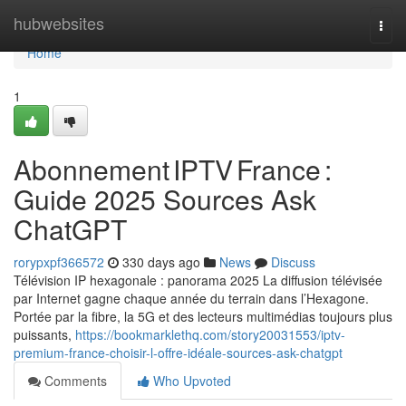
Home
hubwebsites
Togg
navi
Home
1
Abonnement IPTV France :
Guide 2025 Sources Ask
ChatGPT
rorypxpf366572
330 days ago
News
Discuss
Télévision IP hexagonale : panorama 2025 La diffusion télévisée
par Internet gagne chaque année du terrain dans l’Hexagone.
Portée par la fibre, la 5G et des lecteurs multimédias toujours plus
puissants,
https://bookmarklethq.com/story20031553/iptv-
premium-france-choisir-l-offre-idéale-sources-ask-chatgpt
Comments
Who Upvoted