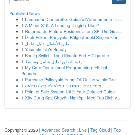
Published News
1
Lampadari Camerette: Guida all'Arredamento Illu...
1
A Miner S19: A Leading Digging Titan?
1
Reforma de Pintura Residencial em SP: Um Guia...
1
İzmir Eskort: Karşıyaka Bölgesi'ndeki Seçenekler
1
طين الأطفال: دليل شامل
1
Yasamin Isle's Beauty
1
Boutiq Switch: The Ultimate Pod E-Cigarette ...
1
رقية الصدور: دليل شامل ومبسط
1
My Core Operational Programming: Ethical
Bounda...
1
Purchase Psilocybin Fungi Oil Online within Gre...
1
צימר בצפון: המדריך המלא לחופשה נפלאה
1
Point of Sale System UAE: Your Detailed Guide
1
Xây Dựng Spa Chuyên Nghiệp : Mẹo Tạo Dịch v...
Copyright © 2026 |
Advanced Search
|
Live
|
Tag Cloud
|
Top