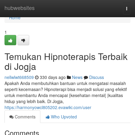
Home
hubwebsites
Togg
navi
Home
1
Temukan Hipnoterapis Terbaik
di Jogja
nellwlwt668509
330 days ago
News
Discuss
Apakah Anda membutuhkan bantuan untuk mengatasi masalah
seperti kecemasan? Hipnoterapi bisa menjadi solusi yang efektif
untuk membantu Anda mencapai {kesehatan mental{ |kualitas
hidup yang lebih baik. Di Jogja,
https://harmonyowcl805202.evawiki.com/user
Comments
Who Upvoted
Comments