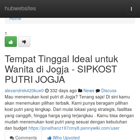
Home
hubwebsites
Togg
navi
Home
1
Tempat Tinggal Ideal untuk
Wanita di Jogja - SIPKOST
PUTRI JOGJA
alexandrek420kue0
332 days ago
News
Discuss
Mau menemukan kost putri di Jogja? Tenang saja! Di sini kamu
akan menemukan pilihan terbaik. Kami punya beragam pilihan
kost putri yang lengkap. Dari mulai lokasi yang strategis, fasilitas
yang canggih, hingga harga yang terjangkau . Kamu bisa dengan
mudah menemukan kost putri yang sesuai dengan kebutuhan
dan budget
https://jonathanz197cmy8.pennywiki.com/user
Comments
Who Upvoted