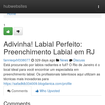
Home
hubwebsites
Togg
navi
Home
1
Adivinha! Labial Perfeito:
Preenchimento Labial em RJ
fannieqxhf338077
329 days ago
News
Discuss
Está procurando por labios radiantes e full? O Rio de Janeiro é o
local ideal para você encontrar um especialista em
preenchimento labial. Os profissionais talentosos aqui utilizam as
técnicas mais inovadoras para
https://safadkib334009.blogdanica.com/profile
Comments
Who Upvoted
Comments