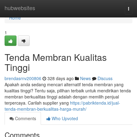
Home
hubwebsites
Togg
navi
Home
1
Tenda Membran Kualitas
Tinggi
brendasrnv200806
328 days ago
News
Discuss
Apakah anda sedang mencari alternatif tenda membran yang
kualitas tinggi? Tentu saja, pilihan terbaik untuk mendirikan tenda
membran berkualitas tinggi adalah dengan memilih penjual
terpercaya. Carilah supplier yang
https://pabriktenda.id/jual-
tenda-membran-berkualitas-harga-murah/
Comments
Who Upvoted
Comments