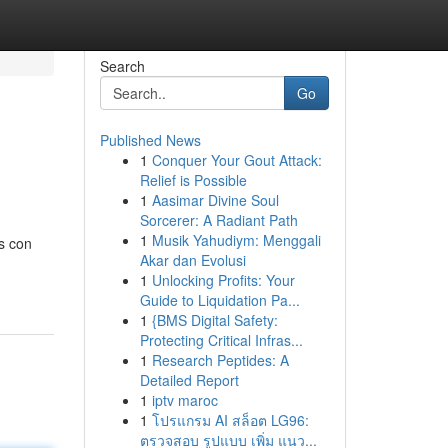
Search
Go
Published News
1
Conquer Your Gout Attack:
Relief is Possible
1
Aasimar Divine Soul
Sorcerer: A Radiant Path
1
Musik Yahudiym: Menggali
s con
Akar dan Evolusi
1
Unlocking Profits: Your
Guide to Liquidation Pa...
1
{BMS Digital Safety:
Protecting Critical Infras...
1
Research Peptides: A
Detailed Report
1
iptv maroc
1
โปรแกรม AI สล็อต LG96:
ตรวจสอบ รูปแบบ เพิ่ม แนว...