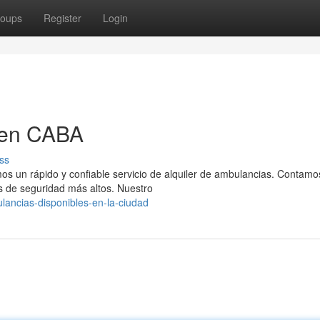
oups
Register
Login
 en CABA
ss
os un rápido y confiable servicio de alquiler de ambulancias. Contamo
 de seguridad más altos. Nuestro
lancias-disponibles-en-la-ciudad