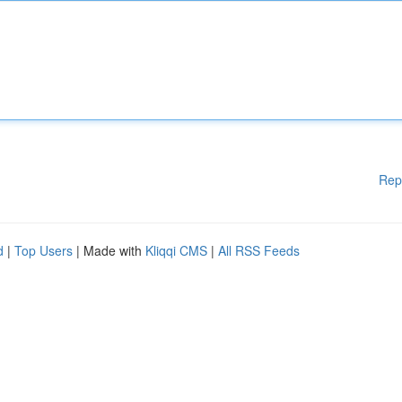
Rep
d
|
Top Users
| Made with
Kliqqi CMS
|
All RSS Feeds