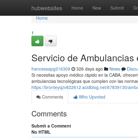
Home
hubwebsites
Home
New
Submit
Gr
Home
1
Servicio de Ambulancias
francessapg216309
326 days ago
News
Discu
Si necesitas apoyo médico rápido en la CABA, ofrecem
ambulancias tecnológicas que cumplen con las normas
https://bronteyqzv822612.acidblog.net/67839130/ambu
Comments
Who Upvoted
Comments
Submit a Comment
No HTML