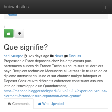
Home
hubwebsites
Togg
navi
Home
1
Que signifie?
carli740iqv2
326 days ago
News
Discuss
Proposition d'Place deposees chez les employeurs puis
partenaires aupres de France Tache au cours surs 12 derniers
paye Recipient technicien Menuiserie alu-strass : le titulaire de ca
diplome intervient en usine et sur chantier malgre fabriquer et
Deposer Chez œuvre differents coherence constituant assures
lotte de l'enveloppe d'un Quandatiment,
https://mario55.bloggersdelight.dk/2025/09/07/expert-couvreur-a-
clermont-ferrand-toiture-reparation-devis-gratuit/
Comments
Who Upvoted