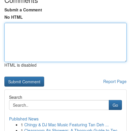
Submit a Comment
No HTML
HTML is disabled
Report Page
Search
Go
Published News
1
Chingy & DJ Mac Music Featuring Tan Deh ...
1
Cleanroom Air Showers: A Thorough Guide to Tec...