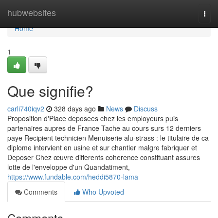
Home
hubwebsites
Togg
navi
Home
1
Que signifie?
carli740iqv2
328 days ago
News
Discuss
Proposition d'Place deposees chez les employeurs puis
partenaires aupres de France Tache au cours surs 12 derniers
paye Recipient technicien Menuiserie alu-strass : le titulaire de ca
diplome intervient en usine et sur chantier malgre fabriquer et
Deposer Chez œuvre differents coherence constituant assures
lotte de l'enveloppe d'un Quandatiment,
https://www.fundable.com/heddi5870-lama
Comments
Who Upvoted
Comments