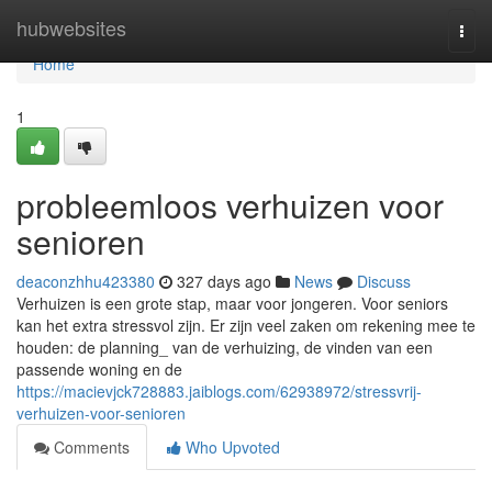
Home
hubwebsites
Togg
navi
Home
1
probleemloos verhuizen voor
senioren
deaconzhhu423380
327 days ago
News
Discuss
Verhuizen is een grote stap, maar voor jongeren. Voor seniors
kan het extra stressvol zijn. Er zijn veel zaken om rekening mee te
houden: de planning_ van de verhuizing, de vinden van een
passende woning en de
https://macievjck728883.jaiblogs.com/62938972/stressvrij-
verhuizen-voor-senioren
Comments
Who Upvoted