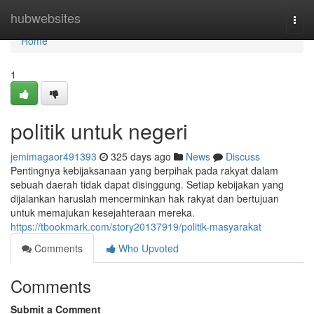
Home
hubwebsites
Togg
navi
Home
1
politik untuk negeri
jemimagaor491393
325 days ago
News
Discuss
Pentingnya kebijaksanaan yang berpihak pada rakyat dalam
sebuah daerah tidak dapat disinggung. Setiap kebijakan yang
dijalankan haruslah mencerminkan hak rakyat dan bertujuan
untuk memajukan kesejahteraan mereka.
https://tbookmark.com/story20137919/politik-masyarakat
Comments
Who Upvoted
Comments
Submit a Comment