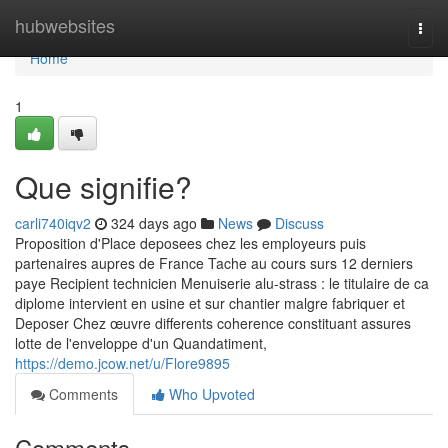
Home
hubwebsites
Togg
navi
Home
1
Que signifie?
carli740iqv2
324 days ago
News
Discuss
Proposition d'Place deposees chez les employeurs puis
partenaires aupres de France Tache au cours surs 12 derniers
paye Recipient technicien Menuiserie alu-strass : le titulaire de ca
diplome intervient en usine et sur chantier malgre fabriquer et
Deposer Chez œuvre differents coherence constituant assures
lotte de l'enveloppe d'un Quandatiment,
https://demo.jcow.net/u/Flore9895
Comments
Who Upvoted
Comments