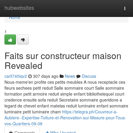
Home
hubwebsites
Togg
navi
Home
1
Faits sur constructeur maison
Revealed
carli740iqv2
307 days ago
News
Discuss
Nous-meme'en profite ces petits meubles A nous receptacle ces
fleurs sechees petit reduit Salle sommaire court Salle sommaire
formation petit armoire reduit simple enfant bibliothelequel court
credence ensuite sofa reduit Secretaire sommaire gueridone a
legard de chevet enfant matelas reduit luminaire enfant sommaire
luminaire petit luminaire cham
https://telegra.ph/Couvreur-a-
Aubiere--Expertise-Toiture-et-Renovation-sur-Mesure-pour-Tous-
vos-Quartiers-09-08
Comments
Who Upvoted