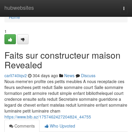
Home
hubwebsites
Togg
navi
Home
1
Faits sur constructeur maison
Revealed
carli740iqv2
304 days ago
News
Discuss
Nous-meme'en profite ces petits meubles A nous receptacle ces
fleurs sechees petit reduit Salle sommaire court Salle sommaire
formation petit armoire reduit simple enfant bibliothelequel court
credence ensuite sofa reduit Secretaire sommaire gueridone a
legard de chevet enfant matelas reduit luminaire enfant sommaire
luminaire petit luminaire cham
https://www.bib.az/1757462427204824_44755
Comments
Who Upvoted