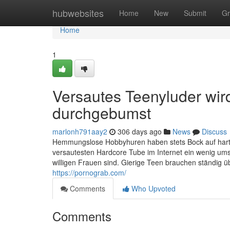
Home
hubwebsites
Home
New
Submit
Gr
Home
1
Versautes Teenyluder wir
durchgebumst
marlonh791aay2
306 days ago
News
Discuss
Hemmungslose Hobbyhuren haben stets Bock auf hartes
versautesten Hardcore Tube im Internet ein wenig ums
willigen Frauen sind. Gierige Teen brauchen ständig üb
https://pornograb.com/
Comments
Who Upvoted
Comments