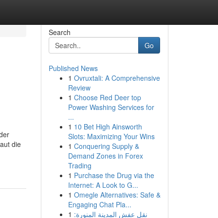
Search
Go
Published News
1
Ovruxtali: A Comprehensive
Review
1
Choose Red Deer top
Power Washing Services for
...
1
10 Bet High Ainsworth
der
Slots: Maximizing Your Wins
aut die
1
Conquering Supply &
Demand Zones in Forex
Trading
1
Purchase the Drug via the
Internet: A Look to G...
1
Omegle Alternatives: Safe &
Engaging Chat Pla...
1
نقل عفش المدينة المنورة: