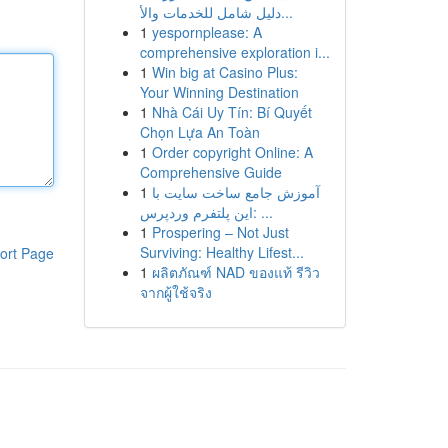
دليل شامل للخدمات والأ...
1
yespornplease: A
comprehensive exploration i...
1
Win big at Casino Plus:
Your Winning Destination
1
Nhà Cái Uy Tín: Bí Quyết
Chọn Lựa An Toàn
1
Order copyright Online: A
Comprehensive Guide
1
آموزش جامع ساخت سایت با
این پلتفرم وردپرس: ...
1
Prospering – Not Just
Surviving: Healthy Lifest...
ort Page
1
ผลิตภัณฑ์ NAD ของแท้ รีวิว
จากผู้ใช้จริง