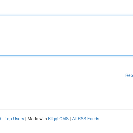
Rep
d
|
Top Users
| Made with
Kliqqi CMS
|
All RSS Feeds