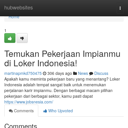
Home
hubwebsites
Togg
navi
Home
1
Temukan Pekerjaan Impianmu
di Loker Indonesia!
martinapmkd750475
306 days ago
News
Discuss
Apakah kamu meminta pekerjaan baru yang menantang? Loker
Indonesia adalah tempat sangat baik untuk menemukan
perjalanan karir impianmu. Dengan berbagai macam pilihan
pekerjaan dari berbagai sektor, kamu pasti dapat
https://www.jobsnesia.com/
Comments
Who Upvoted
Comments