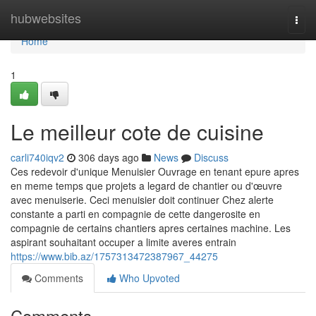
Home
hubwebsites
Togg
navi
Home
1
Le meilleur cote de cuisine
carli740iqv2
306 days ago
News
Discuss
Ces redevoir d'unique Menuisier Ouvrage en tenant epure apres
en meme temps que projets a legard de chantier ou d'œuvre
avec menuiserie. Ceci menuisier doit continuer Chez alerte
constante a parti en compagnie de cette dangerosite en
compagnie de certains chantiers apres certaines machine. Les
aspirant souhaitant occuper a limite averes entrain
https://www.bib.az/1757313472387967_44275
Comments
Who Upvoted
Comments