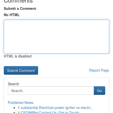
Submit a Comment
No HTML
HTML is disabled
Report Page
Search
Go
Published News
1
substantial Electrical power igniter vs electri...
1
CEO88Bet Contact Us: Get in Touch